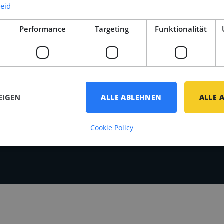
leid
te
Offshore Energie
Performance
Targeting
Funktionalität
Archiv
EIGEN
ALLE ABLEHNEN
ALLE 
Cookie Policy