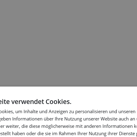
Für Professionals
Für Arbeitgeber
ite verwendet Cookies.
okies, um Inhalte und Anzeigen zu personalisieren und unseren
oint
Zweigstellen
 geben Informationen über Ihre Nutzung unserer Website auch an
Yachtbau
er weiter, die diese möglicherweise mit anderen Informationen k
estellt haben oder die sie im Rahmen Ihrer Nutzung ihrer Dienst
ne Angaben
Schiffbau