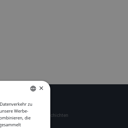
Stellenangebote
Über uns
Blog
Kontakt
×
 Datenverkehr zu
DUTCH
Updates
 unsere Werbe-
ENGLISH
Erfolgsgeschichten
ombinieren, die
GERMAN
e gesammelt
Blog