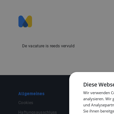
De vacature is reeds vervuld
Diese Webse
Wir verwenden Co
Allgemeines
Middle P
analysieren. Wir
Cookies
Kontakt
und Analysepartn
Sie ihnen bereitg
Haftungsausschluss
Allgemei