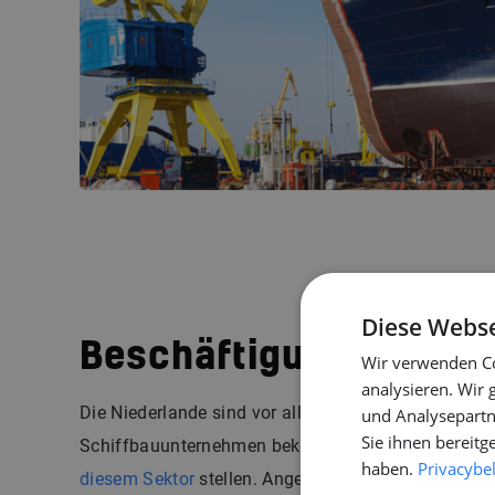
Diese Webse
Beschäftigung im Sch
Wir verwenden Co
analysieren. Wir
Die Niederlande sind vor allem für ihre großen un
und Analysepartn
Sie ihnen bereitg
Schiffbauunternehmen bekannt, die einen großen T
haben.
Privacybe
diesem Sektor
stellen. Angesichts der gut gefüllten