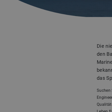
Die ni
den Ba
Marine
bekann
das Sp
Suchen 
Enginee
Qualität
Leben f