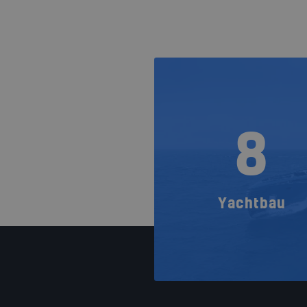
8
Yachtbau