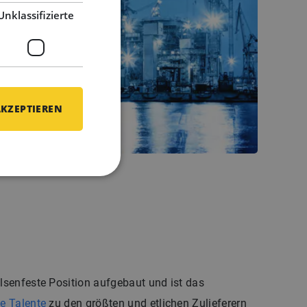
Unklassifizierte
AKZEPTIEREN
elsenfeste Position aufgebaut und ist das
le Talente
zu den größten und etlichen Zulieferern