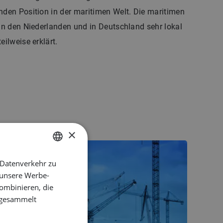
nden Position in der maritimen Welt. Die maritimen
 in den Niederlanden und in Deutschland sehr lokal
eilweise erklärt.
×
 Datenverkehr zu
DUTCH
 unsere Werbe-
ENGLISH
ombinieren, die
GERMAN
e gesammelt