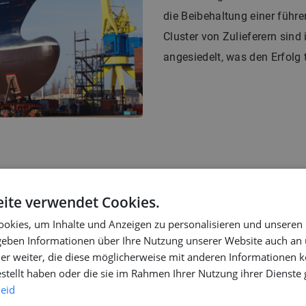
die Beibehaltung einer führe
Cluster von Zulieferern sind
angesiedelt, was den Erfolg t
ite verwendet Cookies.
iffbau
okies, um Inhalte und Anzeigen zu personalisieren und unseren
 geben Informationen über Ihre Nutzung unserer Website auch an
d renommierten
er weiter, die diese möglicherweise mit anderen Informationen k
estellt haben oder die sie im Rahmen Ihrer Nutzung ihrer Dienst
eil der
Arbeitsplätze in
leid
 Auftragsbücher steigt die