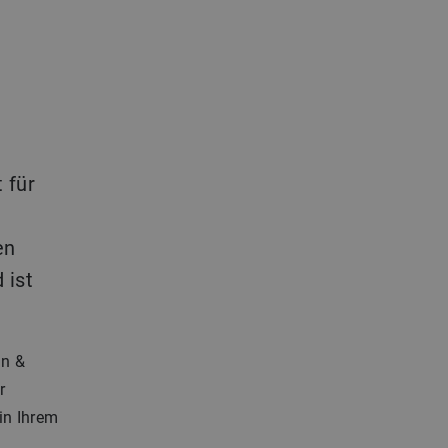
 für
en
 ist
gn &
r
in Ihrem