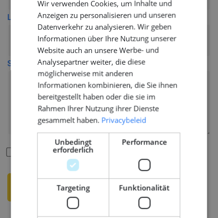
Wir verwenden Cookies, um Inhalte und
ENGLISH
Anzeigen zu personalisieren und unseren
Lebenslauf (CV)
GERMAN
Datenverkehr zu analysieren. Wir geben
Informationen über Ihre Nutzung unserer
Website auch an unsere Werbe- und
Analysepartner weiter, die diese
Schreiben Sie hier Ihre Motivation
möglicherweise mit anderen
Informationen kombinieren, die Sie ihnen
bereitgestellt haben oder die sie im
Rahmen Ihrer Nutzung ihrer Dienste
gesammelt haben.
Privacybeleid
Unbedingt
Performance
Ich stimme der Datenschutzerklärung zu und möcht
erforderlich
e Nachrichten über 
 erhalten.
Targeting
Funktionalität
SENDEN SIE IHRE BEWERBUNG