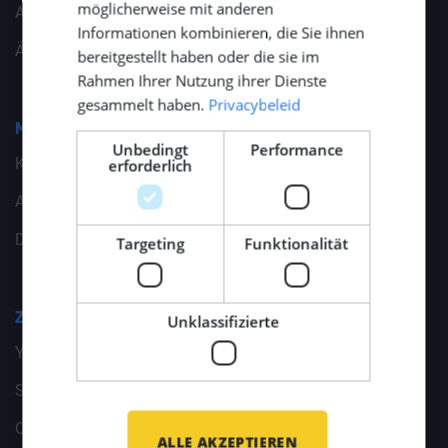
möglicherweise mit anderen
Allgemeine Geschäftsbedingungen
Informationen kombinieren, die Sie ihnen
Ändern Sie Ihre Cookie-Einstellungen
bereitgestellt haben oder die sie im
Rahmen Ihrer Nutzung ihrer Dienste
gesammelt haben.
Privacybeleid
Middle Point
Unbedingt
Performance
Kontakt
erforderlich
Allgemeine Angaben
Dokumente
Targeting
Funktionalität
Zweigstellen
Unklassifizierte
Yachtbau
Schiffbau
Offshore Energie
ALLE AKZEPTIEREN