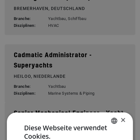
BREMERHAVEN, DEUTSCHLAND
Branche:
Yachtbau, Schiffbau
Disziplinen:
HVAC
Cadmatic Administrator -
Superyachts
HEILOO, NIEDERLANDE
Branche:
Yachtbau
Disziplinen:
Marine Systems & Piping
Senior Mechanical Engineer - Yacht
×
Building
Diese Webseite verwendet
Cookies.
KAAG, NIEDERLANDE
DUTCH