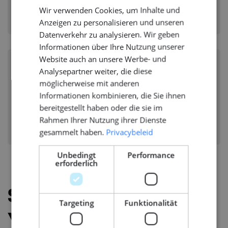
Branche:
Yachtbau
Wir verwenden Cookies, um Inhalte und
ENGLISH
Disziplinen:
Mechanical Equipment
Anzeigen zu personalisieren und unseren
GERMAN
Datenverkehr zu analysieren. Wir geben
Informationen über Ihre Nutzung unserer
Website auch an unsere Werbe- und
Project Engineer - Exterior,
Analysepartner weiter, die diese
möglicherweise mit anderen
Outfitting - Superyachts
Informationen kombinieren, die Sie ihnen
KAAG, NIEDERLANDE
bereitgestellt haben oder die sie im
Branche:
Yachtbau
Rahmen Ihrer Nutzung ihrer Dienste
Disziplinen:
Exterior
gesammelt haben.
Privacybeleid
Unbedingt
Performance
erforderlich
Stellenangebote
Targeting
Funktionalität
Yachtbau