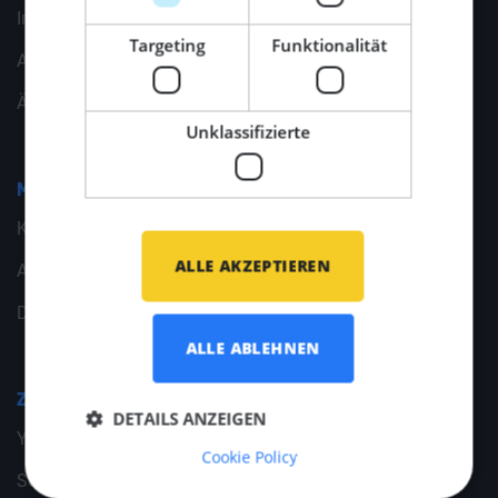
Imprint/ Impressum
Targeting
Funktionalität
Allgemeine Geschäftsbedingungen
Ändern Sie Ihre Cookie-Einstellungen
Unklassifizierte
Middle Point
Kontakt
ALLE AKZEPTIEREN
Allgemeine Angaben
Dokumente
ALLE ABLEHNEN
Zweigstellen
DETAILS ANZEIGEN
Yachtbau
Cookie Policy
Schiffbau