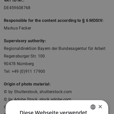
VAT ID Nr.:
DE459608768
Responsible for the content according to § 6 MDStV:
Markus Fecker
Supervisory authority:
Regionaldirektion Bayern der Bundesagentur für Arbeit
Regensburger Str. 100
90478 Nürnberg
Tel: +49 (0)911 17900
Origin of photo material:
© by Shutterstock, shutterstock.com
© by Adobe Stock, stock.adobe.com
×
© by KNRM, knrm.nl
Diese Webseite verwendet