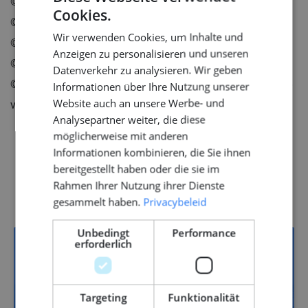
© by Patrick van Dijk, linkedin.com/in/patrick-van-dijk
Cookies.
DUTCH
© by Tom van Oossanen, tomvanoossanen.com
Wir verwenden Cookies, um Inhalte und
ENGLISH
© by Friso Kooijman, frisokooijman.com
Anzeigen zu personalisieren und unseren
© by Jokko Voogt, jokkovoogt.nl
GERMAN
Datenverkehr zu analysieren. Wir geben
© by Erwin Veenstra/ Solikeable, linkedin.com/in/erwin-
Informationen über Ihre Nutzung unserer
Website auch an unsere Werbe- und
veenstra
Analysepartner weiter, die diese
möglicherweise mit anderen
Informationen kombinieren, die Sie ihnen
bereitgestellt haben oder die sie im
Stellenangebote
Rahmen Ihrer Nutzung ihrer Dienste
gesammelt haben.
Privacybeleid
Unbedingt
Performance
erforderlich
8
Targeting
Funktionalität