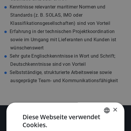
Kenntnisse relevanter maritimer Normen und
Standards (z. B. SOLAS, IMO oder
Klassifikationsgesellschaften) sind von Vorteil
Erfahrung in der technischen Projektkoordination
sowie im Umgang mit Lieferanten und Kunden ist
wünschenswert
Sehr gute Englischkenntnisse in Wort und Schrift;
Deutschkenntnisse sind von Vorteil
Selbstständige, strukturierte Arbeitsweise sowie
ausgeprägte Team- und Kommunikationsfähigkeit
×
Diese Webseite verwendet
Cookies.
DUTCH