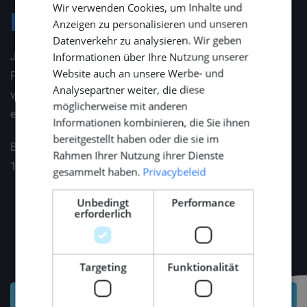
Wir verwenden Cookies, um Inhalte und
ENGLISH
Konditionen
Anzeigen zu personalisieren und unseren
GERMAN
Datenverkehr zu analysieren. Wir geben
Informationen über Ihre Nutzung unserer
Je nach beruflicher und persönlicher Situation ist die
Website auch an unsere Werbe- und
Position mit einem attraktiven Leistungspaket
Analysepartner weiter, die diese
verbunden. Gerne erläutern wir Ihnen das Angebot in
möglicherweise mit anderen
einem persönlichen Gespräch.
Informationen kombinieren, die Sie ihnen
bereitgestellt haben oder die sie im
Bitte wenden Sie sich an Sonia Wanninger || +49 151
Rahmen Ihrer Nutzung ihrer Dienste
18423045 || swanninger@middlepoint.de
gesammelt haben.
Privacybeleid
Unbedingt
Performance
erforderlich
Targeting
Funktionalität