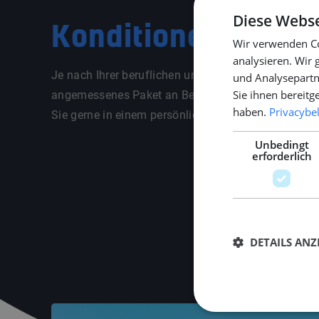
Diese Webse
Konditionen
Wir verwenden Co
analysieren. Wir
Je nach Ihrer beruflichen und persönlichen Situatio
und Analysepartn
Sie ihnen bereitg
angemessenes Paket an Beschäftigungsbedingunge
haben.
Privacybe
Sie gerne in einem persönlichen Gespräch über di
Unbedingt
erforderlich
DETAILS ANZ