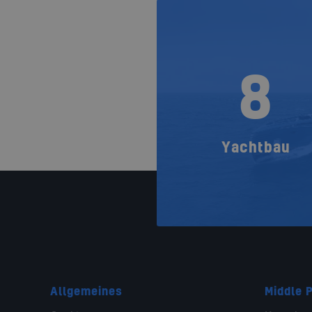
8
Yachtbau
Allgemeines
Middle P