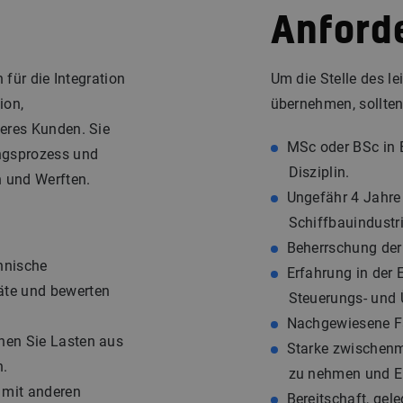
Anford
 für die Integration
Um die Stelle des le
ion,
übernehmen, sollten
seres Kunden. Sie
MSc oder BSc in E
ungsprozess und
Disziplin.
n und Werften.
Ungefähr 4 Jahre 
Schiffbauindustri
Beherrschung der
hnische
Erfahrung in der 
räte und bewerten
Steuerungs- und
Nachgewiesene Fäh
chen Sie Lasten aus
Starke zwischenme
n.
zu nehmen und Er
 mit anderen
Bereitschaft, gele