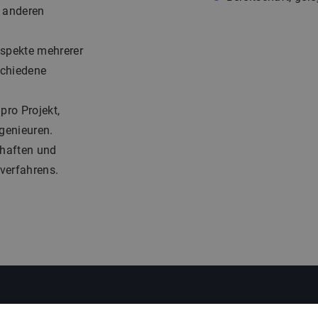
d anderen
Aspekte mehrerer
schiedene
pro Projekt,
ngenieuren.
chaften und
verfahrens.