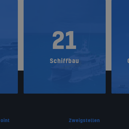
21
Schiffbau
oint
Zweigstellen