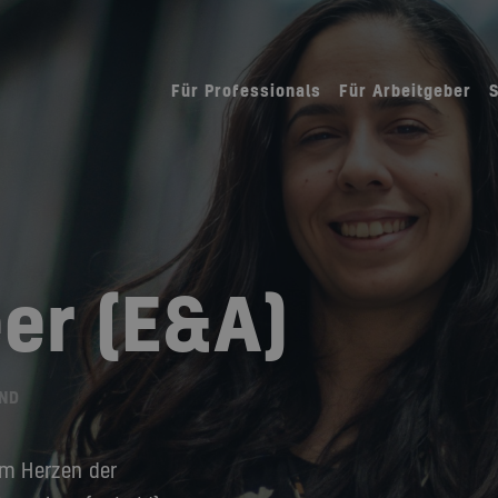
Für Professionals
Für Arbeitgeber
er (E&A)
ND
im Herzen der