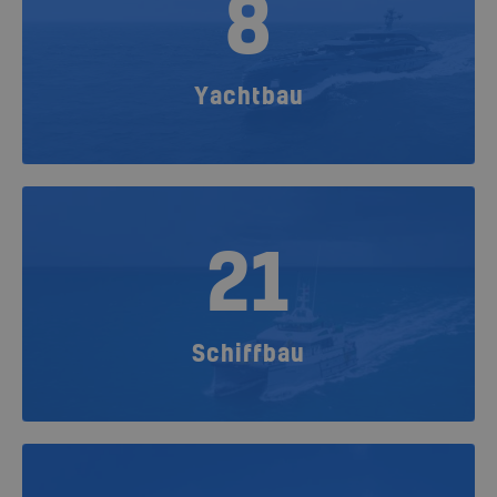
8
Yachtbau
21
Schiffbau