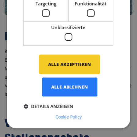
Targeting
Funktionalität
Unklassifizierte
Firmenprofil
Könnte diese Stelle Ihr nächster Karriereschritt sein?
Bewerben Sie sich jetzt und lassen Sie uns die
ALLE AKZEPTIEREN
Möglichkeiten im Detail besprechen. Je nach beruflicher
und persönlicher Situation erhalten Sie ein attraktives
Vergütungspaket. Gerne erläutern wir Ihnen das Angebot
ALLE ABLEHNEN
in einem persönlichen Gespräch.
DETAILS ANZEIGEN
Cookie Policy
Verwandte