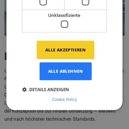
Unklassifizierte
ALLE AKZEPTIEREN
Firmenprofil
Unser Kunde mit Sitz in Hamburg ist spezialisiert auf die
ALLE ABLEHNEN
Planung, Lieferung und Inbetriebnahme von Klima-,
Lüftungs- und Kälteanlagen für maritime Anwendungen.
DETAILS ANZEIGEN
Das Unternehmen realisiert maßgeschneiderte HVAC-
Cookie Policy
Lösungen für Schiffe aller Art und begleitet Projekte von
der Konzeption bis zur finalen Umsetzung – weltweit
und nach höchsten technischen Standards.