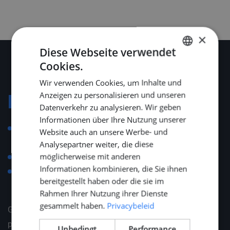
×
Diese Webseite verwendet
Cookies.
DUTCH
Wir verwenden Cookies, um Inhalte und
ENGLISH
Anzeigen zu personalisieren und unseren
Konditionen
GERMAN
Datenverkehr zu analysieren. Wir geben
Informationen über Ihre Nutzung unserer
Wettbewerbsfähiges Gehalt, abhängig von Erfahrung
Website auch an unsere Werbe- und
und Qualifikation
Analysepartner weiter, die diese
möglicherweise mit anderen
Unterstützung bei Umzug und Wohnungssuche
Informationen kombinieren, die Sie ihnen
Einladungen zu maritimen Branchenevents wie
bereitgestellt haben oder die sie im
METSTRADE, SMM und Offshore Energy
Rahmen Ihrer Nutzung ihrer Dienste
gesammelt haben.
Privacybeleid
Gerne erläutern wir Ihnen das Gesamtpaket in einem
persönlichen Gespräch – maßgeschneidert auf Ihre
Unbedingt
Performance