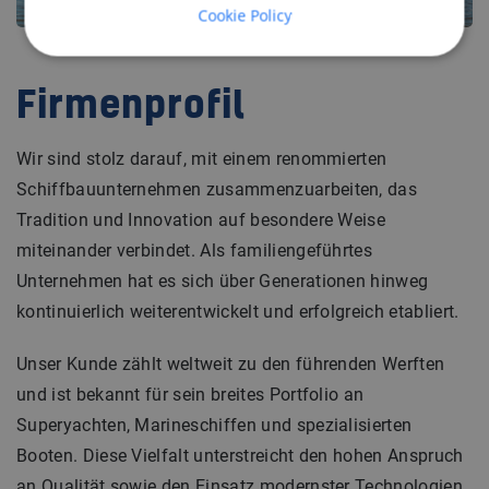
Cookie Policy
Firmenprofil
Wir sind stolz darauf, mit einem renommierten
Schiffbauunternehmen zusammenzuarbeiten, das
Tradition und Innovation auf besondere Weise
miteinander verbindet. Als familiengeführtes
Unternehmen hat es sich über Generationen hinweg
kontinuierlich weiterentwickelt und erfolgreich etabliert.
Unser Kunde zählt weltweit zu den führenden Werften
und ist bekannt für sein breites Portfolio an
Superyachten, Marineschiffen und spezialisierten
Booten. Diese Vielfalt unterstreicht den hohen Anspruch
an Qualität sowie den Einsatz modernster Technologien.