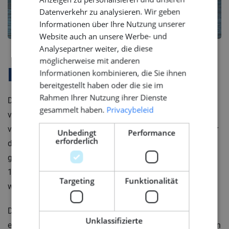
GERMAN
Datenverkehr zu analysieren. Wir geben
Informationen über Ihre Nutzung unserer
Website auch an unsere Werbe- und
Analysepartner weiter, die diese
möglicherweise mit anderen
Firmenprofil
Informationen kombinieren, die Sie ihnen
bereitgestellt haben oder die sie im
Rahmen Ihrer Nutzung ihrer Dienste
Deze moderne toeleverancier van complexe onderdelen
gesammelt haben.
Privacybeleid
voor de megajachtbouw combineert traditioneel
vakmanschap met de nieuwste technologieën. Met meer
Unbedingt
Performance
erforderlich
dan 160 jaar ervaring verbindt zij techniek, innovatie en
geschiedenis moeiteloos. Van houten vaartuigen in de
19e eeuw tot geavanceerde hydraulische systemen op
Targeting
Funktionalität
wereldwijde superjachten.
De teams, verdeeld over engineering, productie, inbouw
Unklassifizierte
en service, bestaan uit ervaren vakmensen en collega’s in