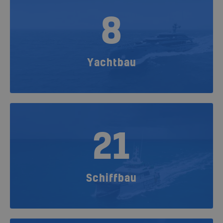
8
Yachtbau
21
Schiffbau