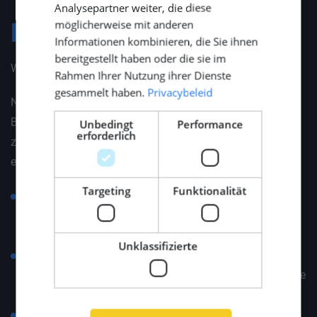
Analysepartner weiter, die diese
möglicherweise mit anderen
Konditionen
Informationen kombinieren, die Sie ihnen
bereitgestellt haben oder die sie im
Was bieten wir?
Rahmen Ihrer Nutzung ihrer Dienste
gesammelt haben.
Privacybeleid
Neben einem wettbewerbsfähigen Gehalt, einem
Bonusprogramm und attraktiven Zusatzleistungen (wie
Unbedingt
Performance
erforderlich
z. B. ein gesundes Mittagessen) bieten wir vor allem
eines
Targeting
Funktionalität
Eine Position, in der Sie sowohl für Kandidaten als
auch für Kunden in einem anspruchsvollen Sektor
etwas bewirken können.
Unklassifizierte
Ein eingespieltes Team mit Erfahrung, in dem der
menschliche Kontakt an erster Stelle steht und Erfolge
gemeinsam gefeiert werden.
Raum für persönliches Wachstum und berufliche