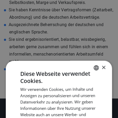
Selbstkosten, Marge und Verkaufspreis.
Sie haben Kenntnisse über Vertragsformen (Zeitarbeit,
Abordnung) und die deutschen Arbeitsverträge.
Ausgezeichnete Beherrschung der deutschen und
englischen Sprache.
Sie sind ergebnisorientiert, belastbar, wissbegierig,
arbeiten gerne zusammen und fühlen sich in einem
informellen, menschenorientierten Arbeitsumfeld
wohl.
×
Sie wohnen in der Region Amsterdam (oder sind
Diese Webseite verwendet
bereit, dorthin umzuziehen).
Cookies.
DUTCH
Wir verwenden Cookies, um Inhalte und
ENGLISH
Anzeigen zu personalisieren und unseren
GERMAN
Datenverkehr zu analysieren. Wir geben
Informationen über Ihre Nutzung unserer
Website auch an unsere Werbe- und