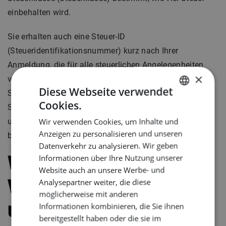
einbehalten wird.
Sie erhalten auch eine Steuer-ID
(Steueridentifikationsnummer) kurz nach Ihrer
Anmeldung, die für alle steuerlichen Angelegenheiten
×
verwendet wird. Wenn Sie selbstständig sind, müssen
Diese Webseite verwendet
Sie sich beim örtlichen Finanzamt anmelden und Ihre
Cookies.
Steuererklärungen selbst abwickeln. Für einen
DUTCH
Wir verwenden Cookies, um Inhalte und
umfassenden Leitfaden zu Steuern in Deutschland
ENGLISH
Anzeigen zu personalisieren und unseren
besuchen Sie das
Büro für EU-Arbeiter
.
GERMAN
Datenverkehr zu analysieren. Wir geben
Informationen über Ihre Nutzung unserer
Wie melde ich
Website auch an unsere Werbe- und
Analysepartner weiter, die diese
Versorgungsleistungen
möglicherweise mit anderen
Informationen kombinieren, die Sie ihnen
und andere wichtige
bereitgestellt haben oder die sie im