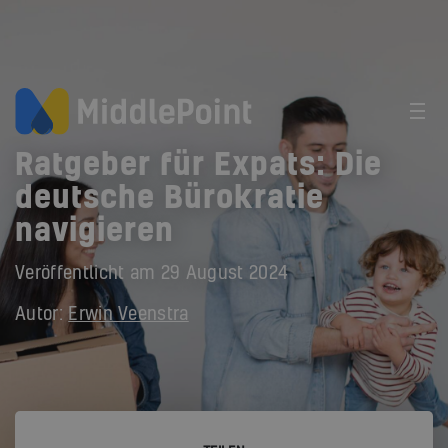
Ratgeber für Expats: Die
deutsche Bürokratie
navigieren
Veröffentlicht am
29 August 2024
Autor:
Erwin Veenstra