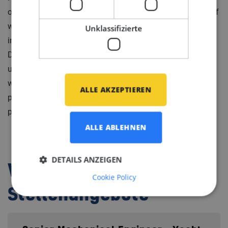
oplossingen op het gebied van liftinstallaties. Het bedrijf
werkt samen met enkele van de meest creatieve geesten
Unklassifizierte
in diverse disciplines, waaronder scheepsarchitecten.
Dankzij hun innovatieve aanpak krijgen ze regelmatig
uitdagende opdrachten die elders niet opgelost kunnen
worden. Dit maakt het een unieke plek voor technische
ALLE AKZEPTIEREN
professionals die houden van complexe
probleemoplossing en technische innovatie.
ALLE ABLEHNEN
DETAILS ANZEIGEN
Verwandte
Cookie Policy
Stellenangebote