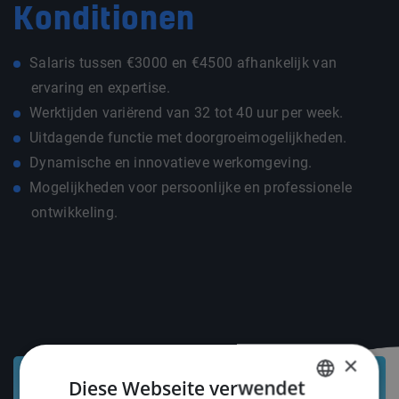
Konditionen
Salaris tussen €3000 en €4500 afhankelijk van
ervaring en expertise.
Werktijden variërend van 32 tot 40 uur per week.
Uitdagende functie met doorgroeimogelijkheden.
Dynamische en innovatieve werkomgeving.
Mogelijkheden voor persoonlijke en professionele
ontwikkeling.
×
Diese Webseite verwendet