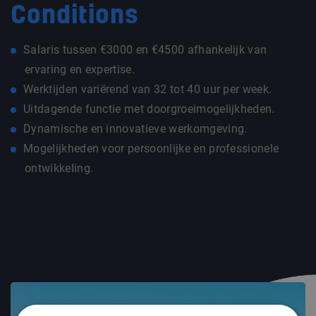
Conditions
Salaris tussen €3000 en €4500 afhankelijk van
ervaring en expertise.
Werktijden variërend van 32 tot 40 uur per week.
Uitdagende functie met doorgroeimogelijkheden.
Dynamische en innovatieve werkomgeving.
Mogelijkheden voor persoonlijke en professionele
ontwikkeling.