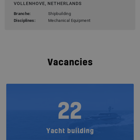
VOLLENHOVE, NETHERLANDS
Branche:
Shipbuilding
Disciplines:
Mechanical Equipment
Vacancies
22
Yacht building