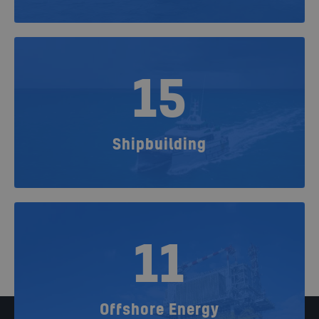
15
Shipbuilding
11
Offshore Energy