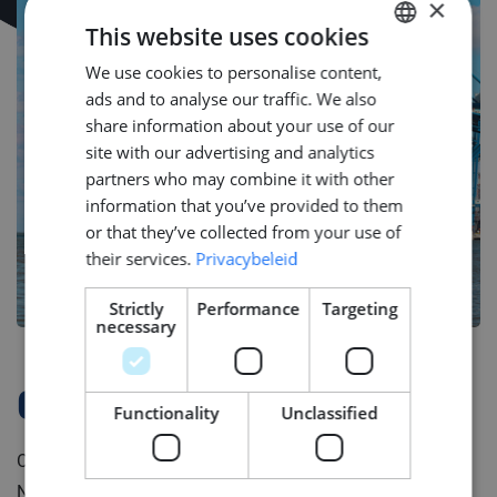
×
This website uses cookies
We use cookies to personalise content,
DUTCH
ads and to analyse our traffic. We also
ENGLISH
share information about your use of our
GERMAN
site with our advertising and analytics
partners who may combine it with other
information that you’ve provided to them
or that they’ve collected from your use of
their services.
Privacybeleid
Strictly
Performance
Targeting
necessary
Company Profile
Functionality
Unclassified
Onze opdrachtgever is gevestigd in het Noorden van
Nederland en staat bekend om zijn baanbrekende