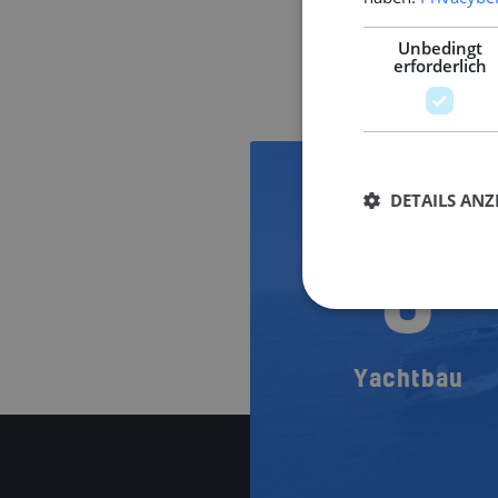
Unbedingt
erforderlich
DETAILS ANZ
8
Yachtbau