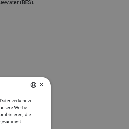
uewater (BES).
×
 Datenverkehr zu
DUTCH
 unsere Werbe-
ENGLISH
ombinieren, die
GERMAN
e gesammelt