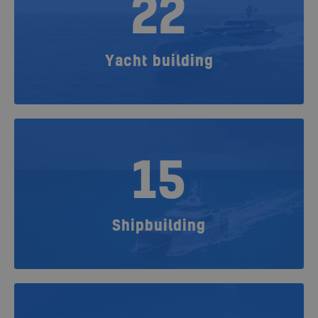
22
Yacht building
15
Shipbuilding