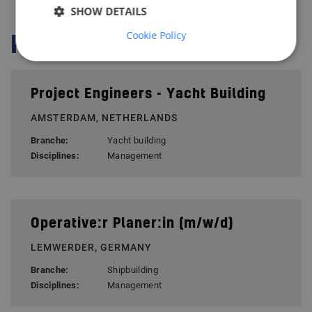
SHOW DETAILS
Cookie Policy
Related vacancies
Project Engineers - Yacht Building
AMSTERDAM, NETHERLANDS
Branche:
Yacht building
Disciplines:
Management
Operative:r Planer:in (m/w/d)
LEMWERDER, GERMANY
Branche:
Shipbuilding
Disciplines:
Management