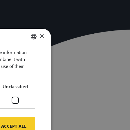
×
re information
DUTCH
mbine it with
ENGLISH
use of their
GERMAN
Unclassified
ACCEPT ALL