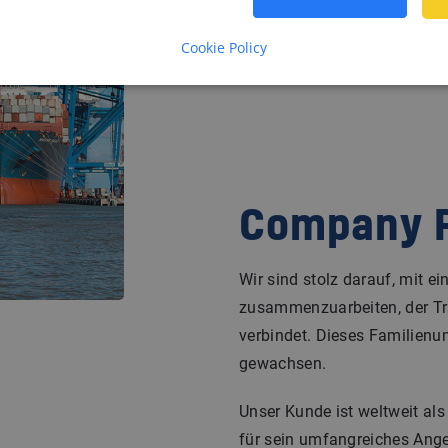
Cookie Policy
Company P
Wir sind stolz darauf, mit
zusammenzuarbeiten, der Tra
verbindet. Dieses Familienu
gewachsen.
Unser Kunde ist weltweit al
für sein umfangreiches Ang