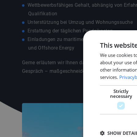
Wettbewerbsfähiges Gehalt, abhängig von Erfah
Qualifikation
Unterstützung bei Umzug und Wohnungssuche
Erstattung der täglichen Pendelkosten
Einladungen zu maritimen Branchenevents wi
This websit
und Offshore Energy
We use cookies to
about your use of
Gerne erläutern wir Ihnen das Gesamtpaket in eine
other information
Gespräch – maßgeschneidert auf Ihre individuelle S
services.
Privacyb
Strictly
necessary
SHOW DETAI