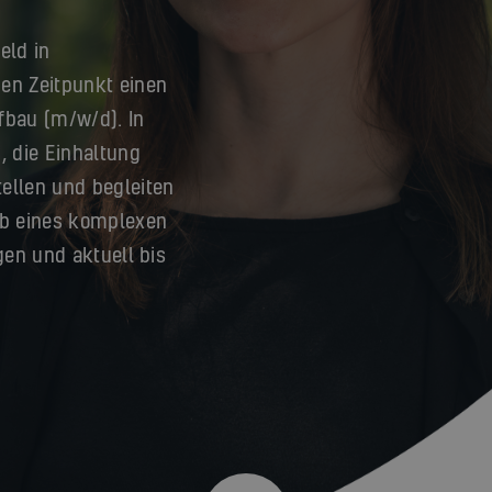
eld in
en Zeitpunkt einen
fbau (m/w/d). In
, die Einhaltung
ellen und begleiten
lb eines komplexen
gen und aktuell bis