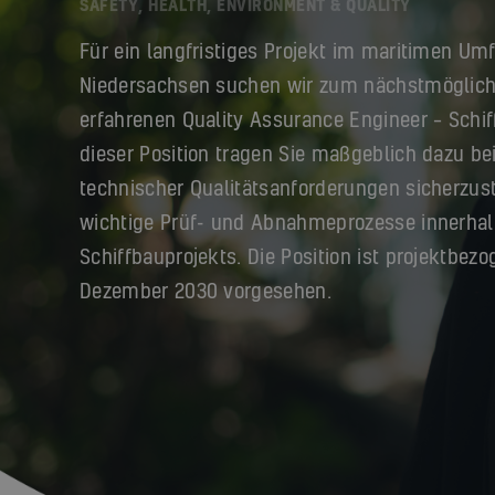
SAFETY, HEALTH, ENVIRONMENT & QUALITY
Für ein langfristiges Projekt im maritimen Umf
Niedersachsen suchen wir zum nächstmöglich
erfahrenen Quality Assurance Engineer – Schif
dieser Position tragen Sie maßgeblich dazu bei
technischer Qualitätsanforderungen sicherzust
wichtige Prüf- und Abnahmeprozesse innerha
Schiffbauprojekts. Die Position ist projektbezo
Dezember 2030 vorgesehen.