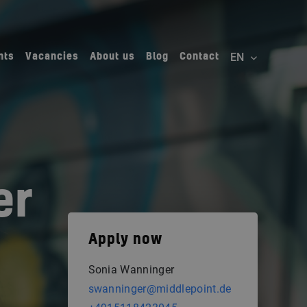
nts
Vacancies
About us
Blog
Contact
er
Apply now
Sonia Wanninger
swanninger@middlepoint.de