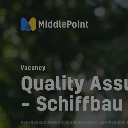
Vacancy
Quality Ass
– Schiffbau
REFERENCENUMBER VACANCIES-529-C, LEMWERDER, 