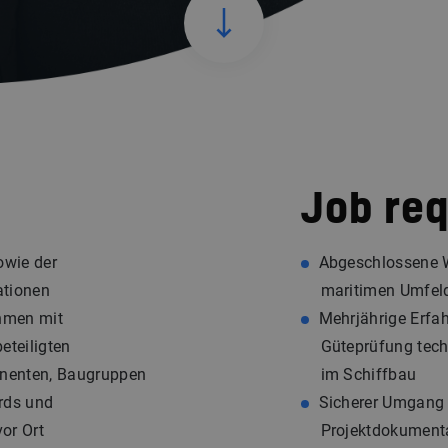
Job re
owie der
Abgeschlossene W
ationen
maritimen Umfe
hmen mit
Mehrjährige Erfa
eteiligten
Güteprüfung tec
onenten, Baugruppen
im Schiffbau
ards und
Sicherer Umgang 
or Ort
Projektdokument