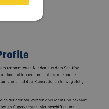
rofile
 einem renommierten Kunden aus dem Schiffbau
dition und Innovation nahtlos miteinander
nternehmen ist über Generationen hinweg stetig
s eine der größten Werften anerkannt und bekannt
ebot an Superyachten, Marineschiffen und