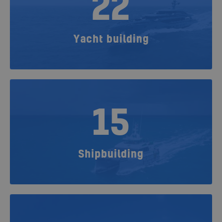
22
Yacht building
15
Shipbuilding