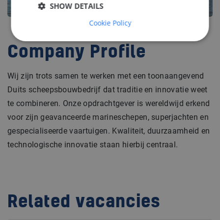
SHOW DETAILS
Cookie Policy
Company Profile
Wij zijn trots samen te werken met een toonaangevend
Duits scheepsbouwbedrijf dat traditie en innovatie weet
te combineren. Onze opdrachtgever is wereldwijd erkend
voor zijn geavanceerde marineschepen, superjachten en
gespecialiseerde vaartuigen. Kwaliteit, duurzaamheid en
technologische innovatie staan hierbij centraal.
Related vacancies