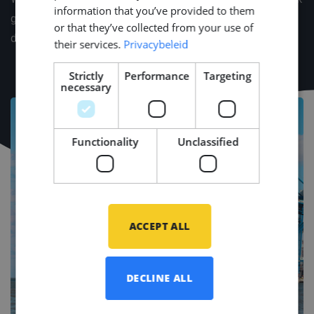
information that you’ve provided to them
gesprek, zodat we u een aanbod op maat kunnen doen
or that they’ve collected from your use of
dat aansluit bij uw situatie.
their services.
Privacybeleid
Strictly
Performance
Targeting
necessary
Functionality
Unclassified
ACCEPT ALL
DECLINE ALL