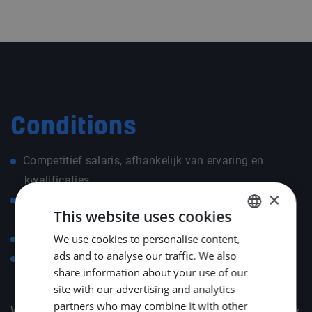
Conditions
Competitief salaris, afhankelijk van ervaring en
kwalificaties
×
Ondersteuning bij verhuizing en het vinden van
This website uses cookies
woonruimte
Vergoeding van dagelijkse reiskosten
We use cookies to personalise content,
DUTCH
ads and to analyse our traffic. We also
Uitnodigingen voor maritieme branche-evenementen
ENGLISH
share information about your use of our
zoals METSTRADE, SMM en Offshore Energy
GERMAN
site with our advertising and analytics
partners who may combine it with other
Wij bespreken het totale aanbod graag in een persoonlijk