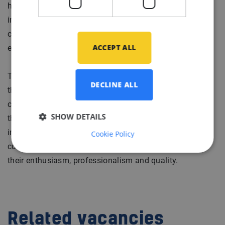
hebben de teams verdeeld in engineering en productie,
inbouw en service. Ervaren mensen werken samen met
collega’s in opleiding. De teams kenmerken zich door
ACCEPT ALL
enthousiasme, vakmanschap en kwaliteit.
This modern complex supplier delivers complex parts to
DECLINE ALL
the mega yachting industry. It combines traditional
craftsmanship with the latest technologies. They have
SHOW DETAILS
the teams divided into engineering and manufacturing,
installation and service. Experienced people work with
Cookie Policy
colleagues in training. The teams are characterized by
their enthusiasm, professionalism and quality.
Related vacancies