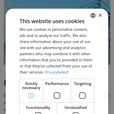
×
This website uses cookies
We use cookies to personalise content,
DUTCH
ads and to analyse our traffic. We also
ENGLISH
share information about your use of our
GERMAN
site with our advertising and analytics
partners who may combine it with other
information that you’ve provided to them
or that they’ve collected from your use of
their services.
Privacybeleid
Company Profile
Strictly
Performance
Targeting
necessary
Deze moderne toeleverancier levert complexe onderdelen
aan de megajachtbouw. Zij combineert traditioneel
Functionality
Unclassified
vakmanschap met de nieuwste technologieën. Ze