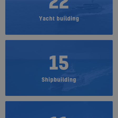
22
Yacht building
15
Shipbuilding