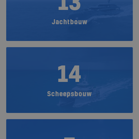
13
Jachtbouw
14
Scheepsbouw