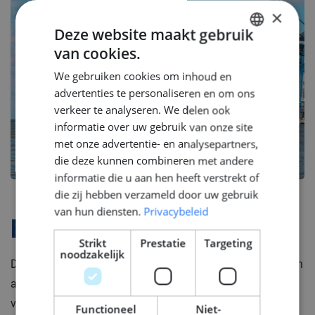
×
Deze website maakt gebruik
van cookies.
DUTCH
We gebruiken cookies om inhoud en
ENGLISH
advertenties te personaliseren en om ons
GERMAN
verkeer te analyseren. We delen ook
informatie over uw gebruik van onze site
met onze advertentie- en analysepartners,
die deze kunnen combineren met andere
informatie die u aan hen heeft verstrekt of
die zij hebben verzameld door uw gebruik
van hun diensten.
Privacybeleid
Bedrijfsprofiel
Strikt
Prestatie
Targeting
noodzakelijk
Deze moderne toeleverancier levert complexe onderdelen
aan de megajachtbouw. Zij combineert traditioneel
vakmanschap met de nieuwste technologieën. Ze
Functioneel
Niet-