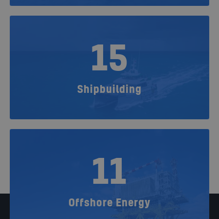
15
Shipbuilding
11
Offshore Energy