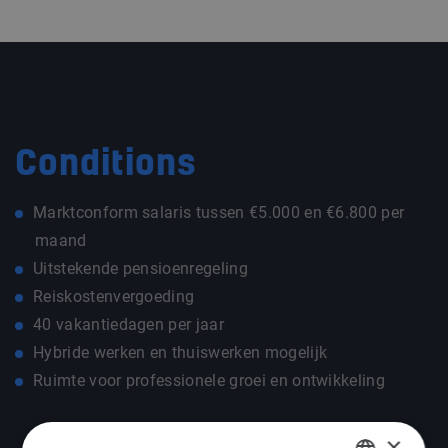
Conditions
Marktconform salaris tussen €5.000 en €6.800 per
maand
Uitstekende pensioenregeling
Reiskostenvergoeding
40 vakantiedagen per jaar
Hybride werken en thuiswerken mogelijk
Ruimte voor professionele groei en ontwikkeling
×