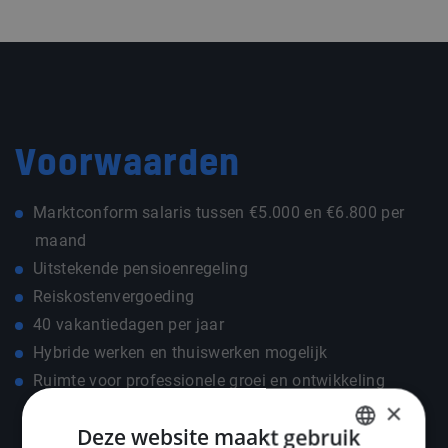
Voorwaarden
Marktconform salaris tussen €5.000 en €6.800 per
maand
Uitstekende pensioenregeling
Reiskostenvergoeding
40 vakantiedagen per jaar
Hybride werken en thuiswerken mogelijk
Ruimte voor professionele groei en ontwikkeling
×
Deze website maakt gebruik