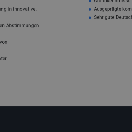
Grundkenntnisse 
g in innovative,
Ausgeprägte kom
Sehr gute Deutsch
chen Abstimmungen
 von
nter