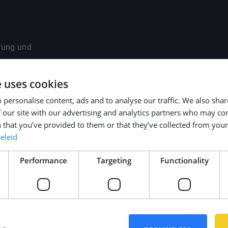
rung und
e uses cookies
e METSTRADE, SMM
 personalise content, ads and to analyse our traffic. We also sha
 our site with our advertising and analytics partners who may co
inem persönlichen
 that you’ve provided to them or that they’ve collected from your 
Situation.
eleid
Performance
Targeting
Functionality