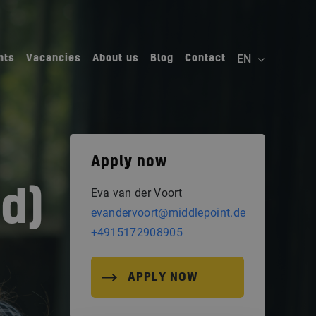
nts
Vacancies
About us
Blog
Contact
Apply now
d)
Eva van der Voort
evandervoort@middlepoint.de
+4915172908905
APPLY NOW