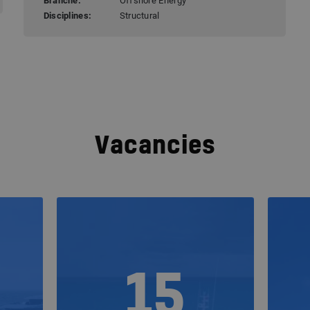
Branche:
Offshore Energy
Disciplines:
Structural
Vacancies
15