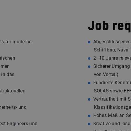
Job re
ns für moderne
Abgeschlossenes 
Schiffbau, Naval 
nischen
2–10 Jahre releva
emen
Sicherer Umgang
 in das
von Vorteil)
Fundierte Kenntni
trukturellen
SOLAS sowie FE
Vertrautheit mit 
herheits- und
Klassifikationsge
Hohes Maß an Sel
ect Engineers und
Kreative und lösu