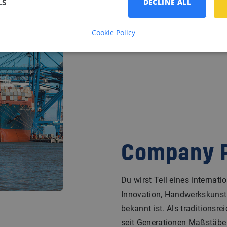
LS
DECLINE ALL
Cookie Policy
Company P
Du wirst Teil eines interna
Innovation, Handwerkskunst
bekannt ist. Als traditionsr
seit Generationen Maßstäbe 