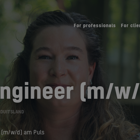
For professionals
For clie
Engineer (m/w/
 DUITSLAND
r (m/w/d) am Puls