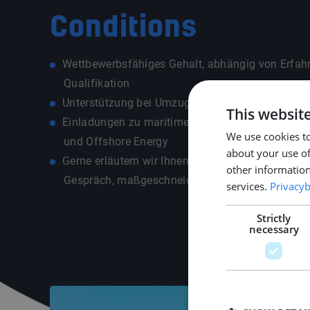
Conditions
Wettbewerbsfähiges Gehalt, abhängig von Erfah
Qualifikation
Unterstützung bei Umzug und Wohnungssuche
This websit
Einladungen zu maritimen Branchenevents wi
We use cookies to
und Offshore Energy
about your use of
Gerne erläutern wir Ihnen das Gesamtpaket in e
other information
Gespräch, maßgeschneidert auf Ihre individuelle 
services.
Privacyb
Strictly
necessary