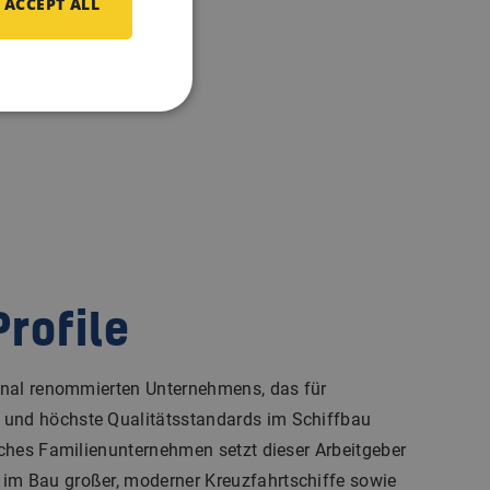
ACCEPT ALL
rofile
tional renommierten Unternehmens, das für
 und höchste Qualitätsstandards im Schiffbau
eiches Familienunternehmen setzt dieser Arbeitgeber
im Bau großer, moderner Kreuzfahrtschiffe sowie