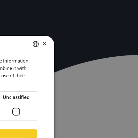
×
re information
DUTCH
mbine it with
ENGLISH
use of their
GERMAN
Unclassified