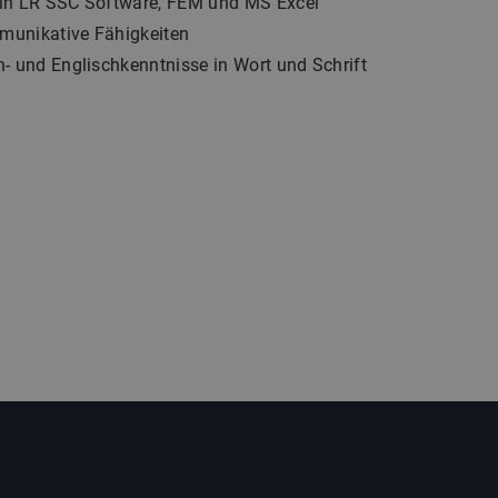
in LR SSC Software, FEM und MS Excel
munikative Fähigkeiten
- und Englischkenntnisse in Wort und Schrift