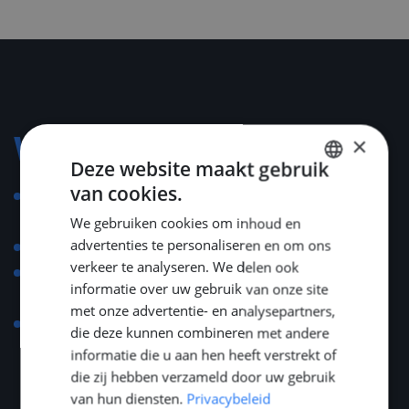
×
Voorwaarden
Deze website maakt gebruik
van cookies.
Wettbewerbsfähiges Gehalt, abhängig von Erfahrung
DUTCH
und Qualifikation
We gebruiken cookies om inhoud en
ENGLISH
advertenties te personaliseren en om ons
Unterstützung bei Umzug und Wohnungssuche
GERMAN
verkeer te analyseren. We delen ook
Einladungen zu maritimen Branchenevents wie
informatie over uw gebruik van onze site
METSTRADE, SMM und Offshore Energy
met onze advertentie- en analysepartners,
Gerne erläutern wir Ihnen das Gesamtpaket in einem
die deze kunnen combineren met andere
persönlichen Gespräch, maßgeschneidert auf Ihre
informatie die u aan hen heeft verstrekt of
individuelle Situation.
die zij hebben verzameld door uw gebruik
van hun diensten.
Privacybeleid