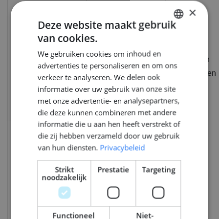
×
Deze website maakt gebruik
van cookies.
DUTCH
We gebruiken cookies om inhoud en
ENGLISH
29 minuten
advertenties te personaliseren en om ons
_pk_ses.76.94be
www.middlepoint.nl
GERMAN
53 seconden
verkeer te analyseren. We delen ook
informatie over uw gebruik van onze site
met onze advertentie- en analysepartners,
die deze kunnen combineren met andere
informatie die u aan hen heeft verstrekt of
die zij hebben verzameld door uw gebruik
van hun diensten.
Privacybeleid
Strikt
Prestatie
Targeting
noodzakelijk
Functioneel
Niet-