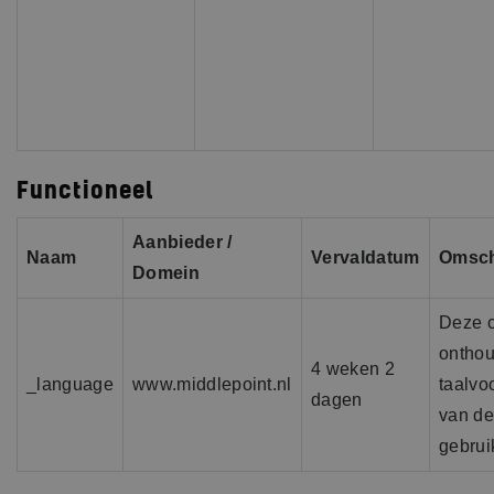
Functioneel
Aanbieder /
Naam
Vervaldatum
Omsch
Domein
Deze 
onthou
4 weken 2
_language
www.middlepoint.nl
taalvo
dagen
van de
gebrui