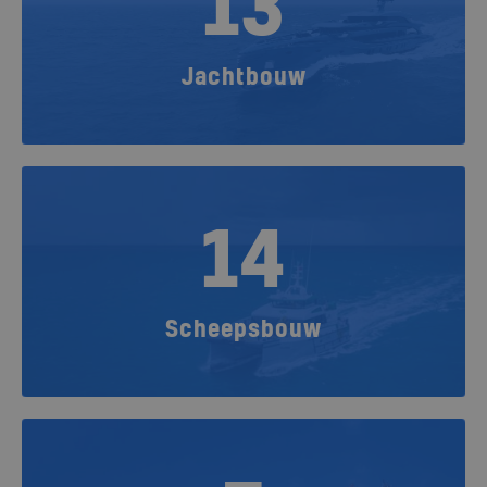
13
Jachtbouw
14
Scheepsbouw