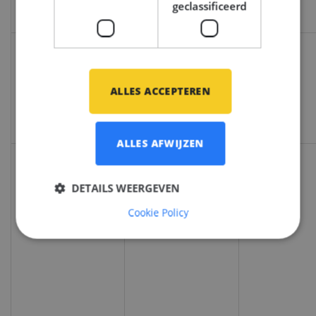
geclassificeerd
1 jaar 1
_ga_E8YTP5GZV6
.middlepoint.nl
ALLES ACCEPTEREN
maand
ALLES AFWIJZEN
DETAILS WEERGEVEN
Cookie Policy