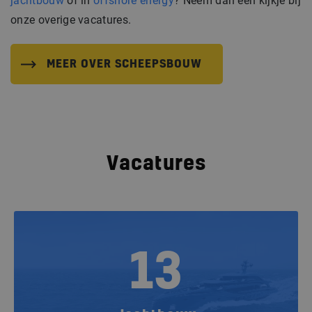
jachtbouw
of in
offshore energy
? Neem dan een kijkje bij
onze overige vacatures.
MEER OVER SCHEEPSBOUW
Vacatures
13