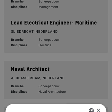
Branche:
Scheepsbouw
Disciplines:
Management
Lead Electrical Engineer- Maritime
SLIEDRECHT, NEDERLAND
Branche:
Scheepsbouw
Disciplines:
Electrical
Naval Architect
ALBLASSERDAM, NEDERLAND
Branche:
Scheepsbouw
Disciplines:
Naval Architecture
×