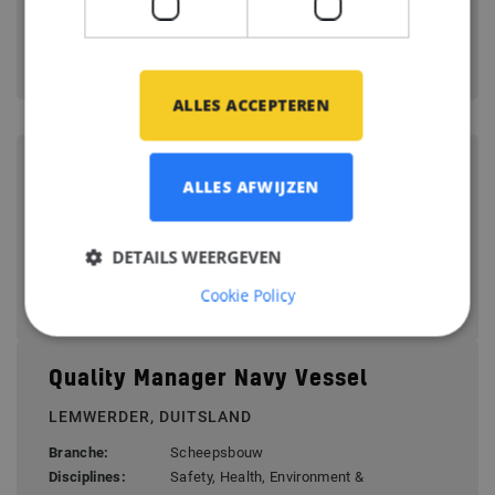
RIJSWIJK ZH, NEDERLAND
Branche:
Scheepsbouw
Disciplines:
Management
ALLES ACCEPTEREN
HVAC Project Engineer -
ALLES AFWIJZEN
Scheepsbouw
HAMBURG, DUITSLAND
DETAILS WEERGEVEN
Branche:
Scheepsbouw, Offshore Energy
Cookie Policy
Disciplines:
HVAC
Quality Manager Navy Vessel
LEMWERDER, DUITSLAND
Branche:
Scheepsbouw
Disciplines:
Safety, Health, Environment &