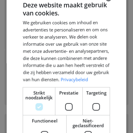
Deze website maakt gebruik
Electrical Systems Integration
van cookies.
DUTCH
Manager
We gebruiken cookies om inhoud en
ENGLISH
LEMWERDER, DUITSLAND
advertenties te personaliseren en om ons
GERMAN
Branche:
Scheepsbouw
verkeer te analyseren. We delen ook
Disciplines:
Electrical
informatie over uw gebruik van onze site
met onze advertentie- en analysepartners,
die deze kunnen combineren met andere
Senior Marine Electrical Systems
informatie die u aan hen heeft verstrekt of
Engineer
die zij hebben verzameld door uw gebruik
van hun diensten.
Privacybeleid
LEMWERDER, DUITSLAND
Branche:
Scheepsbouw
Strikt
Prestatie
Targeting
Disciplines:
Electrical
noodzakelijk
Functioneel
Niet-
Manager System Integrator
geclassificeerd