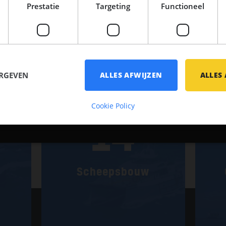
Prestatie
Targeting
Functioneel
Vacatures
ERGEVEN
ALLES AFWIJZEN
ALLES
Cookie Policy
14
Scheepsbouw