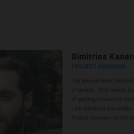
Voor professionals
Voor klan
Dimitrios Kanar
PROJECT ENGINEER
I've always been fascinat
of people. That makes bus
of getting involved in the
I am Dimitrios Kanarellis
Project Engineer at IHC M