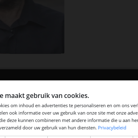
e maakt gebruik van cookies.
kies om inhoud en advertenties te personaliseren en om ons ver
len ook informatie over uw gebruik van onze site met onze adver
 die deze kunnen combineren met andere informatie die u aan hen
n verzameld door uw gebruik van hun diensten.
Privacybeleid