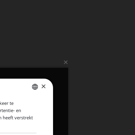
×
×
keer te
DUTCH
tentie- en
ENGLISH
 heeft verstrekt
GERMAN