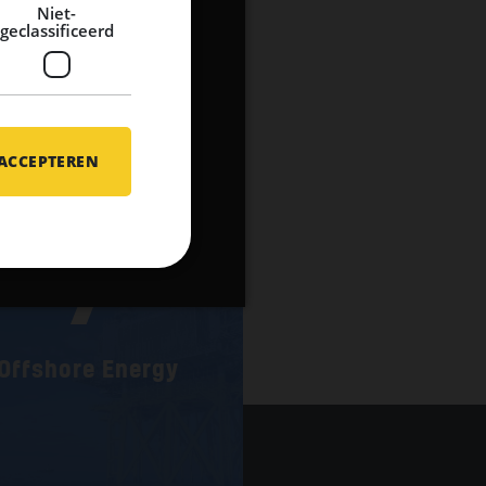
Niet-
geclassificeerd
 ACCEPTEREN
7
Offshore Energy