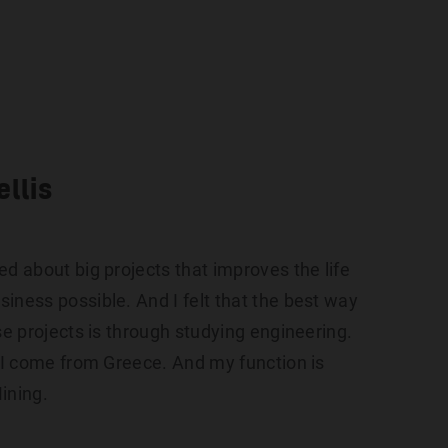
ten
Vacatures
Over ons
Blog
Contact
ellis
ed about big projects that improves the life
iness possible. And I felt that the best way
se projects is through studying engineering.
, I come from Greece. And my function is
ining.