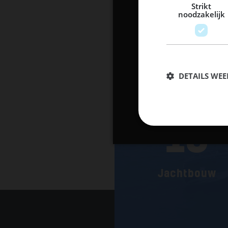
Strikt
noodzakelijk
DETAILS WE
13
Jachtbouw