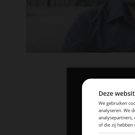
Deze websit
We gebruiken coo
analyseren. We de
analysepartners,
of die zij hebbe