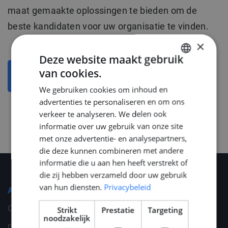
maat gemaakte oplossingen te bieden om de
beste kandidaten voor uw organisatie te vinden.
×
Deze website maakt gebruik
van cookies.
DUTCH
TERUG NAAR HET OVERZICHT
We gebruiken cookies om inhoud en
ENGLISH
advertenties te personaliseren en om ons
GERMAN
verkeer te analyseren. We delen ook
informatie over uw gebruik van onze site
met onze advertentie- en analysepartners,
die deze kunnen combineren met andere
informatie die u aan hen heeft verstrekt of
die zij hebben verzameld door uw gebruik
van hun diensten.
Privacybeleid
Algemeen
Cookies
Strikt
Prestatie
Targeting
noodzakelijk
Disclaimer