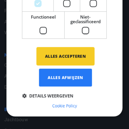
Privacy statement
Functioneel
Niet-
geclassificeerd
Algemene voorwaarden
Wijzig jouw cookievoorkeuren
Middle Point
ALLES ACCEPTEREN
Contact
Algemene gegevens
ALLES AFWIJZEN
Documenten
DETAILS WEERGEVEN
Cookie Policy
Branches
Jachtbouw