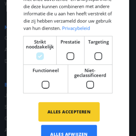
Wijzig jouw cookievoorkeuren
die deze kunnen combineren met andere
informatie die u aan hen heeft verstrekt of
die zij hebben verzameld door uw gebruik
van hun diensten.
Privacybeleid
Middle Point
Contact
Strikt
Prestatie
Targeting
noodzakelijk
Algemene gegevens
Documenten
Functioneel
Niet-
geclassificeerd
Branches
Jachtbouw
Scheepsbouw
ALLES ACCEPTEREN
Offshore Energy
Archief
ALLES AFWIJZEN