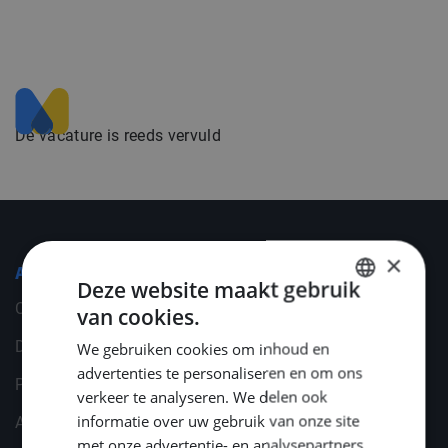
De vacature is reeds vervuld
×
Algemeen
Deze website maakt gebruik
Cookies
van cookies.
DUTCH
Disclaimer
We gebruiken cookies om inhoud en
ENGLISH
advertenties te personaliseren en om ons
Privacy statement
GERMAN
verkeer te analyseren. We delen ook
informatie over uw gebruik van onze site
Algemene voorwaarden
met onze advertentie- en analysepartners,