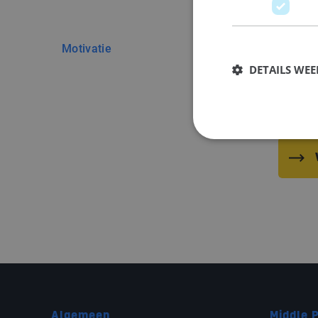
Motivatie
DETAILS WE
Ik g
Algemeen
Middle P