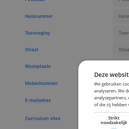
Huisnummer
Toevoeging
Straat
Woonplaats
Deze websit
Mobielnummer
We gebruiken coo
analyseren. We de
analysepartners,
E-mailadres
of die zij hebbe
Strikt
Curriculum vitae
noodzakelijk