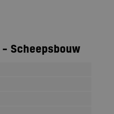
ten
Vacatures
Over ons
Blog
Contact
t – Scheepsbouw