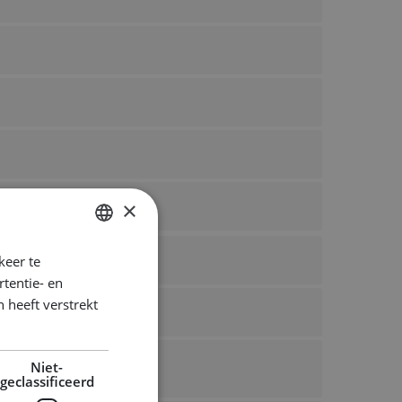
×
keer te
DUTCH
tentie- en
ENGLISH
 heeft verstrekt
GERMAN
Niet-
geclassificeerd