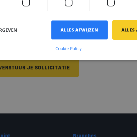
ERGEVEN
ALLES AFWIJZEN
ALLES
a akkoord met het 
privacystatement
 en ik wil berichten via 
Cookie Policy
VERSTUUR JE SOLLICITATIE
oint
Branches