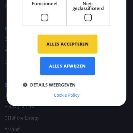
Functioneel
Niet-
Wijzig jouw cookievoorkeuren
geclassificeerd
Middle Point
Contact
ALLES ACCEPTEREN
Algemene gegevens
Documenten
ALLES AFWIJZEN
DETAILS WEERGEVEN
Branches
Cookie Policy
Jachtbouw
Scheepsbouw
Offshore Energy
Archief