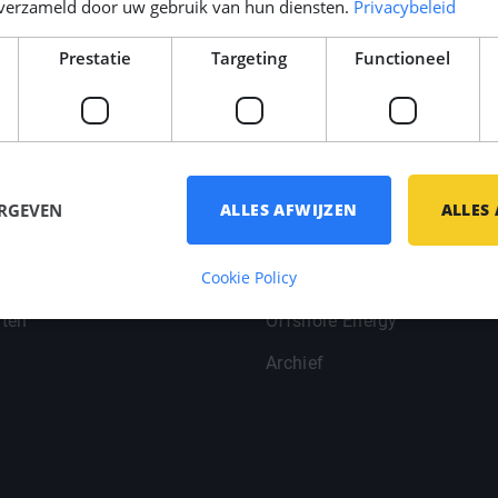
n verzameld door uw gebruik van hun diensten.
Privacybeleid
Prestatie
Targeting
Functioneel
oint
Branches
ERGEVEN
ALLES AFWIJZEN
ALLES
Jachtbouw
Cookie Policy
e gegevens
Scheepsbouw
ten
Offshore Energy
Archief