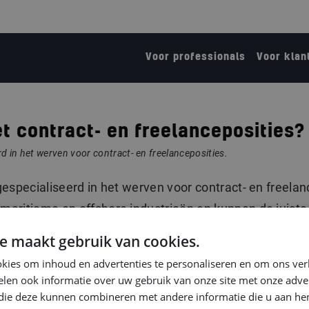
Voor professionals
Voor klan
t contract- en freelanceposities?
rd in het werven voor contract- en freelanceposities.
gespecialiseerd in het werven voor contract- en freela
maritieme en offshore industrieën en kunnen de juiste 
e maakt gebruik van cookies.
kies om inhoud en advertenties te personaliseren en om ons ver
len ook informatie over uw gebruik van onze site met onze adver
 die deze kunnen combineren met andere informatie die u aan hen