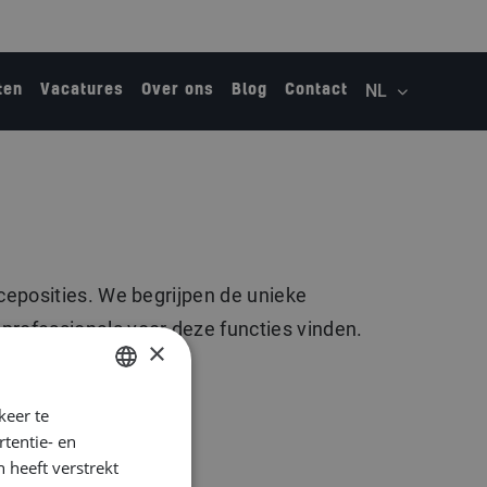
ten
Vacatures
Over ons
Blog
Contact
nceposities. We begrijpen de unieke
professionals voor deze functies vinden.
×
keer te
DUTCH
tentie- en
ENGLISH
 heeft verstrekt
GERMAN