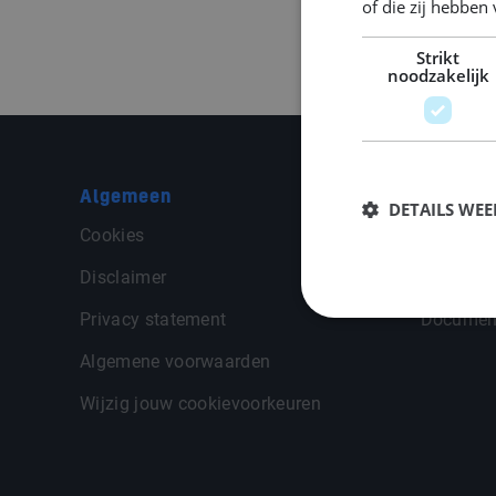
of die zij hebbe
Strikt
noodzakelijk
Algemeen
Middle P
DETAILS WE
Cookies
Contact
Disclaimer
Algemen
Privacy statement
Documen
Algemene voorwaarden
Wijzig jouw cookievoorkeuren