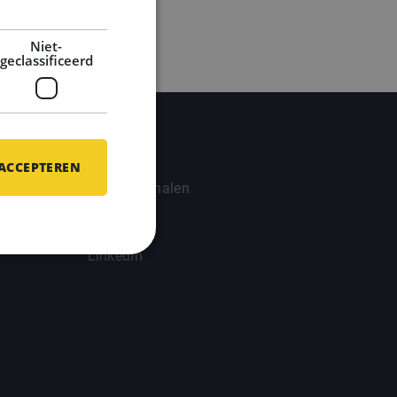
Niet-
geclassificeerd
Updates
 ACCEPTEREN
Succesverhalen
Blog
LinkedIn