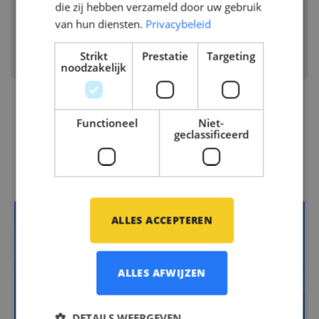
AMSTERDAM, NEDERLAND
die zij hebben verzameld door uw gebruik
van hun diensten.
Privacybeleid
Branche:
Jachtbouw, Scheepsbouw,
Offshore Energy
Strikt
Prestatie
Targeting
Disciplines:
Business & Economics
noodzakelijk
Functioneel
Niet-
geclassificeerd
Vacatures
ALLES ACCEPTEREN
13
ALLES AFWIJZEN
Jachtbouw
DETAILS WEERGEVEN