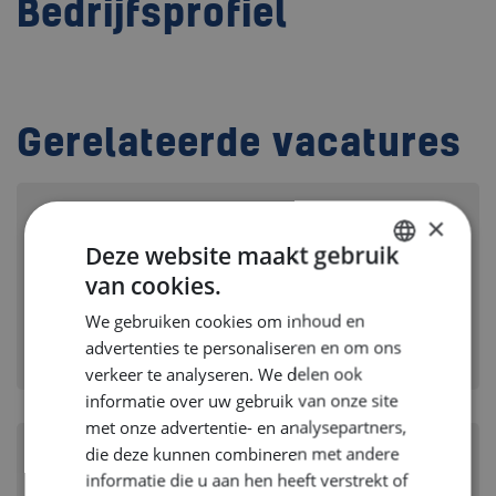
Bedrijfsprofiel
Gerelateerde vacatures
×
Prozessmanager (m/w/d) – Marine &
Deze website maakt gebruik
Verteidigung
van cookies.
DUTCH
LEMWERDER, DUITSLAND
We gebruiken cookies om inhoud en
ENGLISH
Branche:
Scheepsbouw
advertenties te personaliseren en om ons
Disciplines:
Business & Economics
GERMAN
verkeer te analyseren. We delen ook
informatie over uw gebruik van onze site
met onze advertentie- en analysepartners,
die deze kunnen combineren met andere
Recruitment Consultant
informatie die u aan hen heeft verstrekt of