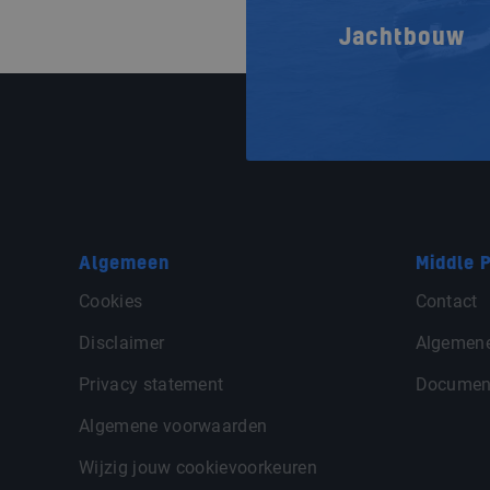
Jachtbouw
Algemeen
Middle P
Cookies
Contact
Disclaimer
Algemen
Privacy statement
Documen
Algemene voorwaarden
Wijzig jouw cookievoorkeuren