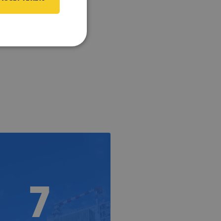
ofiel
7