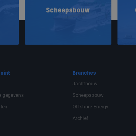
Scheepsbouw
oint
Branches
Jachtbouw
e gegevens
Scheepsbouw
ten
Offshore Energy
Archief