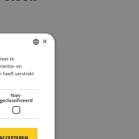
×
keer te
DUTCH
tentie- en
ENGLISH
 heeft verstrekt
GERMAN
Niet-
geclassificeerd
 ACCEPTEREN