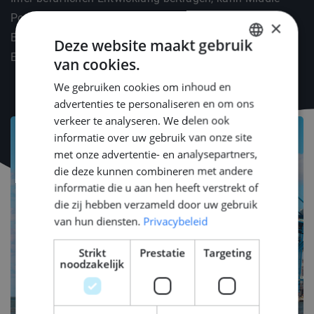
Point Ihnen helfen, an wichtigen
×
Branchenveranstaltungen (z. B. METSTRADE, Offshore
Deze website maakt gebruik
Energy, SMM) teilzunehmen.
van cookies.
DUTCH
We gebruiken cookies om inhoud en
ENGLISH
advertenties te personaliseren en om ons
GERMAN
verkeer te analyseren. We delen ook
informatie over uw gebruik van onze site
met onze advertentie- en analysepartners,
die deze kunnen combineren met andere
informatie die u aan hen heeft verstrekt of
die zij hebben verzameld door uw gebruik
van hun diensten.
Privacybeleid
Strikt
Prestatie
Targeting
noodzakelijk