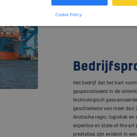
Cookie Policy
Bedrijfspr
Het bedrijf dat het hart vor
gespecialiseerd in de ontwi
technologisch geavanceerde
geschiedenis van meer dan 
Arctische regio, logistiek en 
expertise en state-of-the-art
prestaties zijn evident in