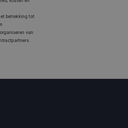
nes, kosten en
.
t betrekking tot
en
 organiseren van
ntractpartners.