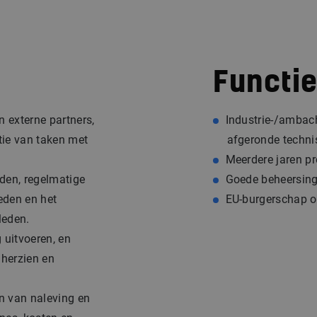
Functie
 externe partners,
Industrie-/ambach
tie van taken met
afgeronde techni
Meerdere jaren p
den, regelmatige
Goede beheersing
eden en het
EU-burgerschap o
leden.
 uitvoeren, en
herzien en
n van naleving en