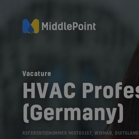
Vacature
HVAC Profe
(Germany)
REFERENTIENUMMER MIST03157, WISMAR, DUITSLAND