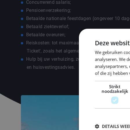
Concurrerend salaris;
Pensioenverzekering;
Betaalde nationale feestdagen (ongeveer 10 dage
Betaald ziekteverlof;
Betaalde overuren;
Deze websit
Reiskosten: tot maximaal €50,- per maand, met h
Ticket', zoals het algemeen bekend staat;
We gebruiken coo
analyseren. We de
Hulp bij uw verhuizing, zoals registratie, juridisc
analysepartners,
en huisvestingsadvies.
of die zij hebbe
Strikt
noodzakelijk
DETAILS WE