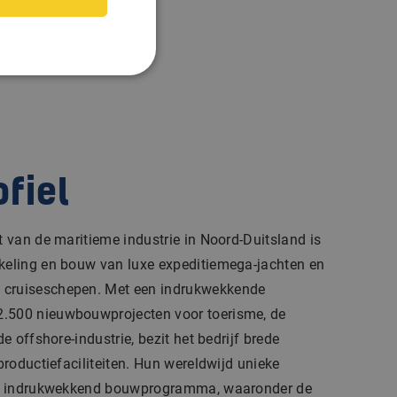
ofiel
mt van de maritieme industrie in Noord-Duitsland is
kkeling en bouw van luxe expeditiemega-jachten en
 cruiseschepen. Met een indrukwekkende
2.500 nieuwbouwprojecten voor toerisme, de
de offshore-industrie, bezit het bedrijf brede
 productiefaciliteiten. Hun wereldwijd unieke
 een indrukwekkend bouwprogramma, waaronder de