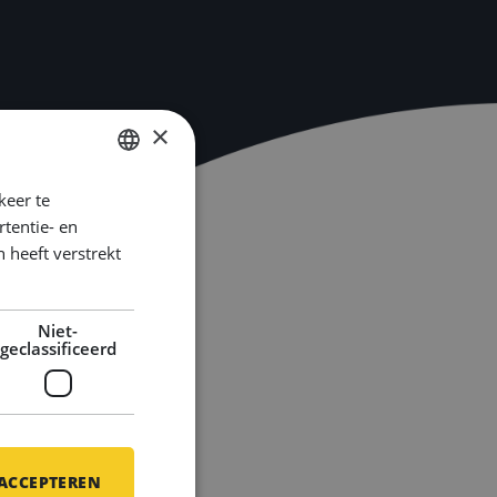
×
keer te
DUTCH
tentie- en
ENGLISH
 heeft verstrekt
GERMAN
Niet-
geclassificeerd
 ACCEPTEREN