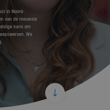
ici in Noord-
een van de nieuwste
weldige kans om
cheepswerven. We
g.