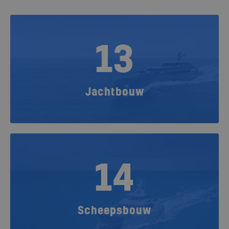
13
Jachtbouw
14
Scheepsbouw