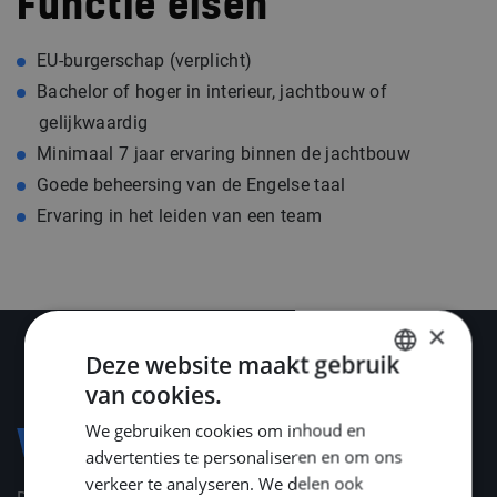
Functie eisen
EU-burgerschap (verplicht)
Bachelor of hoger in interieur, jachtbouw of
gelijkwaardig
Minimaal 7 jaar ervaring binnen de jachtbouw
Goede beheersing van de Engelse taal
Ervaring in het leiden van een team
×
Deze website maakt gebruik
van cookies.
DUTCH
We gebruiken cookies om inhoud en
ENGLISH
Voorwaarden
advertenties te personaliseren en om ons
GERMAN
verkeer te analyseren. We delen ook