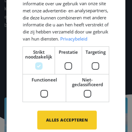
De voorwaarden die we bieden zijn afhankelijk van de
informatie over uw gebruik van onze site
klant en de vaardigheden van de kandidaat. Ze zijn
met onze advertentie- en analysepartners,
echter altijd marktconform. We kunnen de details
die deze kunnen combineren met andere
informatie die u aan hen heeft verstrekt of
bespreken tijdens een persoonlijk gesprek.
die zij hebben verzameld door uw gebruik
van hun diensten.
Privacybeleid
Strikt
Prestatie
Targeting
noodzakelijk
Functioneel
Niet-
geclassificeerd
ALLES ACCEPTEREN