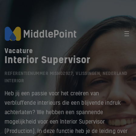
Vacature
Interior Supervisor
REFERENTIENUMMER MISN02927, VLISSINGEN, NEDERLAND
INTERIOR
Heb jij een passie voor het creëren van
verbluffende interieurs die een blijvende indruk
achterlaten? We hebben een spannende
mogelijkheid voor een Interior Supervisor
(Production). In deze functie heb je de leiding over