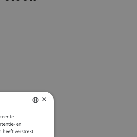
×
keer te
DUTCH
tentie- en
ENGLISH
 heeft verstrekt
GERMAN