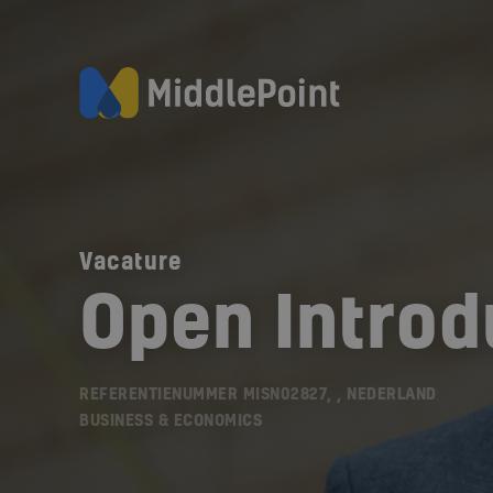
Vacature
Open Introd
REFERENTIENUMMER MISN02827, , NEDERLAND
BUSINESS & ECONOMICS