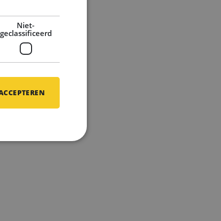
ofiel
Niet-
geclassificeerd
 ACCEPTEREN