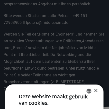
besprechenwir das Angebot mit Ihnen persönlich.
Bitte wenden Siesich an Laila Peters || +49 151
72908905 || lpeters@middlepoint.de
Werden Sie Teil der„Home of Engineers” und nehmen Sie
an sozialen Veranstaltungen wie Grillfesten,Abendessen
und „Borrels” sowie an der Neujahrsfeier von Middle
Point mit IhrenLieben teil. Da Networking und die
Möglichkeit, auf dem Laufenden zu bleiben,zu Ihrer
beruflichen Entwicklung beitragen, unterstützt Middle
Point Sie beider Teilnahme an wichtigen
Branchenveranstaltungen (z. B. METSTRADE,
OffshoreEnergy, SMM).
×
Deze website maakt gebruik
van cookies.
DUTCH