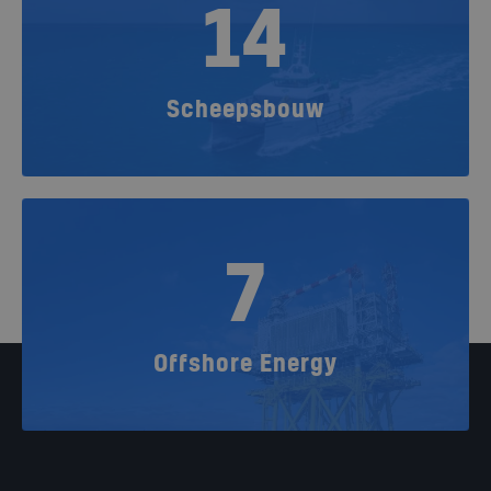
14
Scheepsbouw
7
Offshore Energy