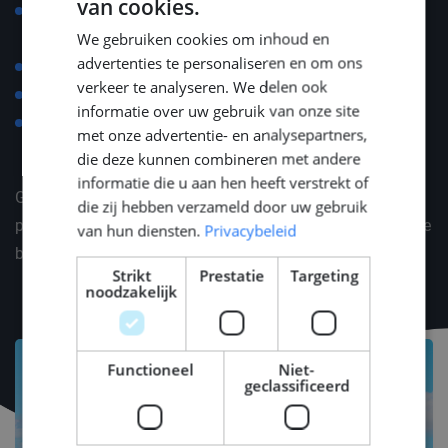
van cookies.
Wettbewerbsfähiges Gehalt, abhängig von Erfahrung
DUTCH
und Qualifikation
We gebruiken cookies om inhoud en
ENGLISH
advertenties te personaliseren en om ons
Unterstützung bei Umzug und Wohnungssuche
GERMAN
verkeer te analyseren. We delen ook
Erstattung der täglichen Pendelkosten
informatie over uw gebruik van onze site
Einladungen zu maritimen Branchenevents wie
met onze advertentie- en analysepartners,
METSTRADE, SMM und Offshore Energy
die deze kunnen combineren met andere
informatie die u aan hen heeft verstrekt of
Gerne erläutern wir Ihnen das Gesamtpaket in einem
die zij hebben verzameld door uw gebruik
persönlichen Gespräch – individuell abgestimmt auf Ihre
van hun diensten.
Privacybeleid
beruflichen Vorstellungen und Bedürfnisse.
Strikt
Prestatie
Targeting
noodzakelijk
Functioneel
Niet-
geclassificeerd