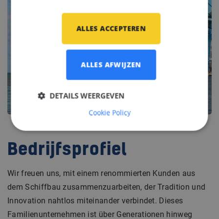
ALLES ACCEPTEREN
ALLES AFWIJZEN
DETAILS WEERGEVEN
Cookie Policy
Bedrijfsprofiel
Wir freuen uns, mit einem renommierten Kunden aus
dem Schiffbau zusammenzuarbeiten, der Tradition und
Innovation nahtlos miteinander verbindet. Dieses
Familienunternehmen ist über Generationen hinweg