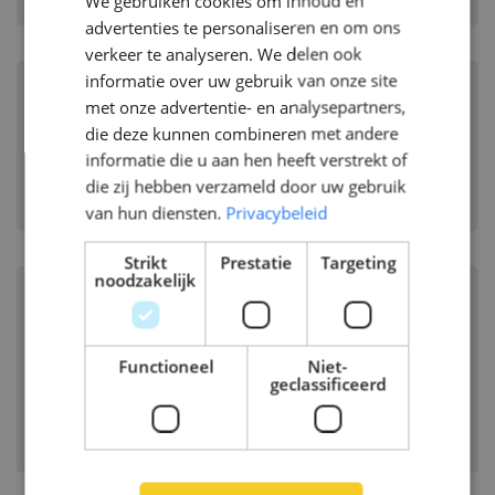
We gebruiken cookies om inhoud en
ENGLISH
advertenties te personaliseren en om ons
GERMAN
verkeer te analyseren. We delen ook
informatie over uw gebruik van onze site
Structural Engineer (m/w/d)
met onze advertentie- en analysepartners,
die deze kunnen combineren met andere
PAPENBURG, DUITSLAND
informatie die u aan hen heeft verstrekt of
Branche:
Scheepsbouw
die zij hebben verzameld door uw gebruik
Disciplines:
Structural
van hun diensten.
Privacybeleid
Strikt
Prestatie
Targeting
noodzakelijk
Senior Structural Hull Engineer
(FEA)
Functioneel
Niet-
ROTTERDAM, NEDERLAND
geclassificeerd
Branche:
Offshore Energy
Disciplines:
Structural