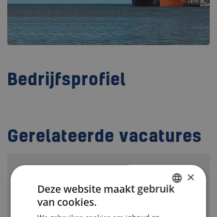
Bedrijfsprofiel
Gerelateerde vacatures
Senior Engineering Draftsman
×
Deze website maakt gebruik
OSS, NEDERLAND
van cookies.
Branche:
Jachtbouw
DUTCH
Disciplines:
Structural