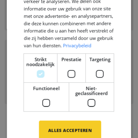
verkeer te analyseren. We delen ook
Branche:
Scheepsbouw
informatie over uw gebruik van onze site
Disciplines:
Safety, Health, Environment &
met onze advertentie- en analysepartners,
Quality
die deze kunnen combineren met andere
informatie die u aan hen heeft verstrekt of
die zij hebben verzameld door uw gebruik
van hun diensten.
Privacybeleid
Quality Manager Navy Vessel
Strikt
Prestatie
Targeting
(m/w/d)
noodzakelijk
LEMWERDER, DUITSLAND
Branche:
Scheepsbouw
Functioneel
Niet-
Disciplines:
Safety, Health, Environment &
geclassificeerd
Quality
ALLES ACCEPTEREN
Vacatures