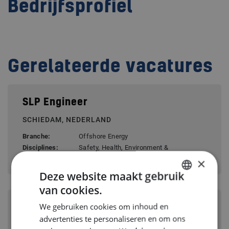
Bedrijfsprofiel
Gerelateerde vacatures
SLP Engineer
SCHIEDAM, NEDERLAND
Branche:
Offshore Energy
Disciplines:
Safety, Health, Environment &
Quality
×
Deze website maakt gebruik
van cookies.
DUTCH
We gebruiken cookies om inhoud en
Quality Manager Navy Vessel
ENGLISH
advertenties te personaliseren en om ons
LEMWERDER, DUITSLAND
GERMAN