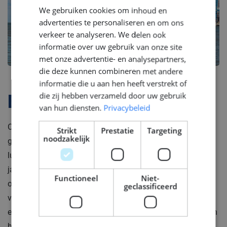
We gebruiken cookies om inhoud en
ENGLISH
advertenties te personaliseren en om ons
GERMAN
verkeer te analyseren. We delen ook
informatie over uw gebruik van onze site
met onze advertentie- en analysepartners,
die deze kunnen combineren met andere
informatie die u aan hen heeft verstrekt of
die zij hebben verzameld door uw gebruik
Bedrijfsprofiel
van hun diensten.
Privacybeleid
Onze klant is een scheepswerf die bekend staat als de
Strikt
Prestatie
Targeting
noodzakelijk
geboorteplaats van enkele van 's werelds meest
luxueuze jachten. Met een rijke geschiedenis die vele
jaren omspant, hebben ze een solide reputatie
Functioneel
Niet-
opgebouwd op basis van hun onwrikbare streven naar
geclassificeerd
vakmanschap, technische innovatie, kwaliteit en
esthetisch design. Als jachtbouwer zijn ze toegewijd aan
het tot leven brengen van iconische superjachten, met