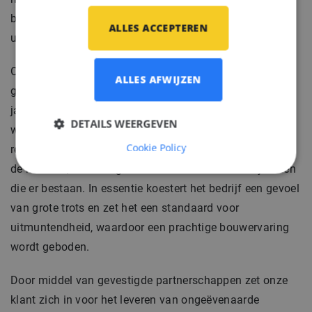
behoud van traditionele waarden binnen hun
ALLES ACCEPTEREN
ultramoderne faciliteiten.
Onze klant biedt uitzonderlijke kansen voor
ALLES AFWIJZEN
gepassioneerde ingenieurs met een voorliefde voor
jachten en moedigt hen aan zichzelf uit te dagen om
DETAILS WEERGEVEN
wensen te vervullen en de wereld te inspireren met hun
Cookie Policy
resultaten. Elke ingenieur draagt bij aan de evolutie van
de mooiste, meest ingewikkelde en uitmuntende jachten
die er bestaan. In essentie koestert het bedrijf een gevoel
van grote trots en zet het een standaard voor
uitmuntendheid, waardoor een prachtige bouwervaring
wordt geboden.
Door middel van gevestigde partnerschappen zet onze
klant zich in voor het leveren van ongeëvenaarde