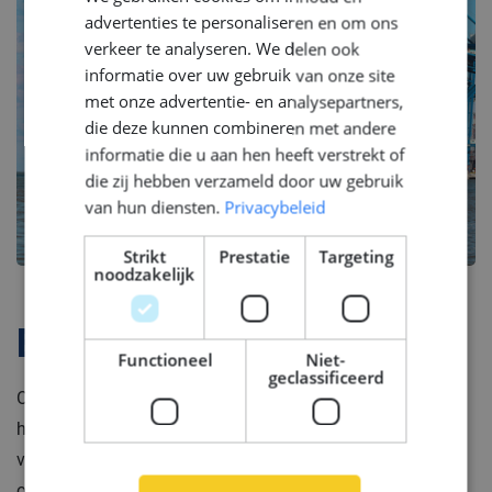
ENGLISH
advertenties te personaliseren en om ons
GERMAN
verkeer te analyseren. We delen ook
informatie over uw gebruik van onze site
met onze advertentie- en analysepartners,
die deze kunnen combineren met andere
informatie die u aan hen heeft verstrekt of
die zij hebben verzameld door uw gebruik
van hun diensten.
Privacybeleid
Strikt
Prestatie
Targeting
noodzakelijk
Bedrijfsprofiel
Functioneel
Niet-
geclassificeerd
Onze klant is een toonaangevende dienstverlener in
hoogwaardige drijvende productiesystemen en
verankeringsoplossingen binnen de internationale
offshore-industrie. Hun dienstenportfolio omvat