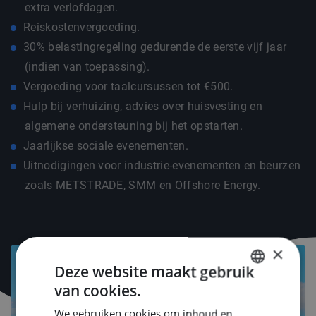
extra verlofdagen.
Reiskostenvergoeding.
30% belastingregeling gedurende de eerste vijf jaar
(indien van toepassing).
Vergoeding voor taalcursussen tot €500.
Hulp bij verhuizing, advies over huisvesting en
algemene ondersteuning bij het opstarten.
Jaarlijkse sociale evenementen.
Uitnodigingen voor industrie-evenementen en beurzen
zoals METSTRADE, SMM en Offshore Energy.
×
Deze website maakt gebruik
van cookies.
DUTCH
We gebruiken cookies om inhoud en