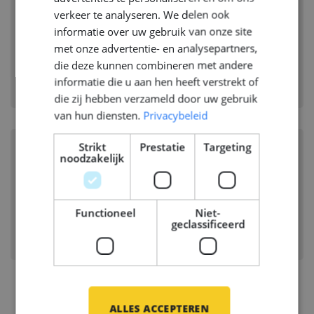
3D Koordinator Maschinenbau
GERMAN
verkeer te analyseren. We delen ook
(m/w/d) - Marine & Schiffbau
informatie over uw gebruik van onze site
met onze advertentie- en analysepartners,
LEMWERDER, DUITSLAND
die deze kunnen combineren met andere
Branche:
Scheepsbouw
informatie die u aan hen heeft verstrekt of
Disciplines:
Marine Systems & Piping
die zij hebben verzameld door uw gebruik
van hun diensten.
Privacybeleid
Strikt
Prestatie
Targeting
3D Coordinator Mechanical
noodzakelijk
Engineering – Naval Vessels
LEMWERDER, DUITSLAND
Functioneel
Niet-
geclassificeerd
Branche:
Scheepsbouw
Disciplines:
Marine Systems & Piping
ALLES ACCEPTEREN