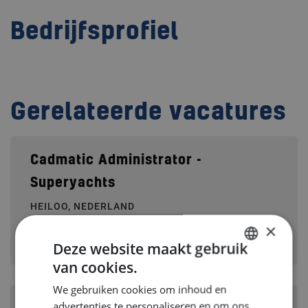
Bedrijfsprofiel
Gerelateerde vacatures
Cadmatic Administrator -
Superyachts
HEILOO, NEDERLAND
×
Branche:
Jachtbouw
Deze website maakt gebruik
Disciplines:
Marine Systems & Piping
van cookies.
DUTCH
We gebruiken cookies om inhoud en
ENGLISH
advertenties te personaliseren en om ons