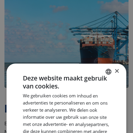
×
Deze website maakt gebruik
van cookies.
DUTCH
We gebruiken cookies om inhoud en
ENGLISH
advertenties te personaliseren en om ons
Bedrijfsprofiel
GERMAN
verkeer te analyseren. We delen ook
informatie over uw gebruik van onze site
Een prestigieus ontwerpbureau in het centrum van
met onze advertentie- en analysepartners,
die deze kunnen combineren met andere
Nederland dat zijn klanten voorziet van